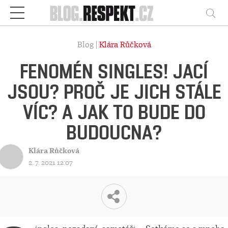
Respekt
Vy
Blog |
Klára Růčková
FENOMÉN SINGLES! JACÍ
JSOU? PROČ JE JICH STÁLE
VÍC? A JAK TO BUDE DO
BUDOUCNA?
Klára Růčková
2. 7. 2021 12:07