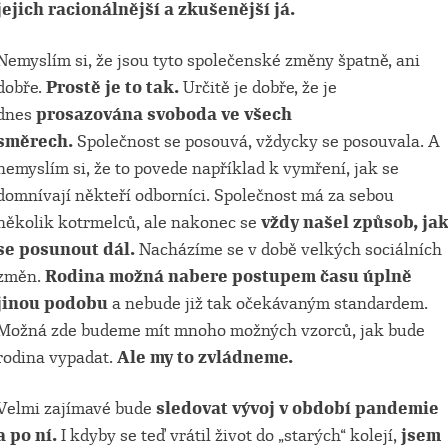
jejich racionálnější a zkušenější já.
Nemyslím si, že jsou tyto společenské změny špatně, ani
dobře.
Prostě je to tak.
Určitě je dobře, že je
dnes
prosazována svoboda ve všech
směrech.
Společnost se posouvá, vždycky se posouvala. A
nemyslím si, že to povede například k vymření, jak se
domnívají někteří odborníci. Společnost má za sebou
několik kotrmelců, ale nakonec se
vždy našel způsob, ja
se posunout dál.
Nacházíme se v době velkých sociálních
změn.
Rodina možná nabere postupem času úplně
jinou podobu
a nebude již tak očekávaným standardem.
Možná zde budeme mít mnoho možných vzorců, jak bude
rodina vypadat.
Ale my to zvládneme.
Velmi zajímavé bude
sledovat vývoj v období pandemie
a po ní.
I kdyby se teď vrátil život do „starých“ kolejí,
jsem