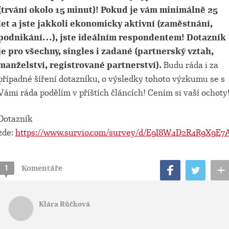
(trvání okolo 15 minut)! Pokud je vám minimálně 25
let a jste jakkoli ekonomicky aktivní (zaměstnání,
podnikání…), jste ideálním respondentem! Dotazník
je pro všechny, singles i zadané (partnerský vztah,
manželství, registrované partnerství).
Budu ráda i za
případné šíření dotazníku, o výsledky tohoto výzkumu se s
Vámi ráda podělím v příštích článcích! Cením si vaší ochoty
Dotazník
zde:
https://www.survio.com/survey/d/E9I8W4D2R4R9X9E7
+
1
Komentáře
Klára Růčková