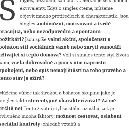
S
ingles, nezadaní, samotáři… Setkáme se s mnoha
ekvivalenty. Když o singles čteme, můžeme
objevit mnoho protiřečících si charakteristik. Jsou
singles
ambiciózní, motivovaní a tvrdě
pracující, nebo nezodpovědní a spontánní
požitkáři?
Jsou spíše
velmi akční, společenští s
bohatou sítí sociálních vazeb nebo zarytí samotáři
užívající si teplo domova?
Volí si singles tento styl života
sami,
zcela dobrovolně a jsou s ním naprosto
spokojeni, nebo spíš nemají štěstí na toho pravého a
tento stav je sžírá?
Můžeme vůbec tak širokou a bohatou skupinu jako je
singles takto
stereotypně charakterizovat? Za mě
určitě ne!
Tento životní styl se stále rozmáhá, což je
ovlivněno mnoha faktory:
možnost cestovat, oslabení
sociální kontroly
(ohledně vztahů a