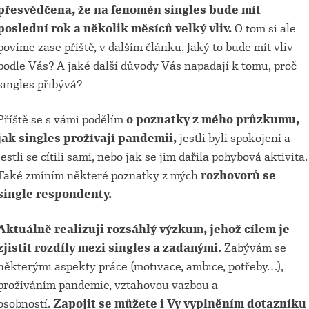
přesvědčena, že na fenomén singles bude mít
poslední rok a několik měsíců velký vliv.
O tom si ale
povíme zase příště, v dalším článku. Jaký to bude mít vliv
podle Vás? A jaké další důvody Vás napadají k tomu, proč
singles přibývá?
Příště se s vámi podělím
o poznatky z mého průzkumu,
jak singles prožívají pandemii,
jestli byli spokojení a
jestli se cítili sami, nebo jak se jim dařila pohybová aktivita.
Také zmíním některé poznatky z mých
rozhovorů se
single respondenty.
Aktuálně realizuji rozsáhlý výzkum, jehož cílem je
zjistit rozdíly mezi singles a zadanými.
Zabývám se
některými aspekty práce (motivace, ambice, potřeby…),
prožíváním pandemie, vztahovou vazbou a
osobností.
Zapojit se můžete i Vy vyplněním dotazníku