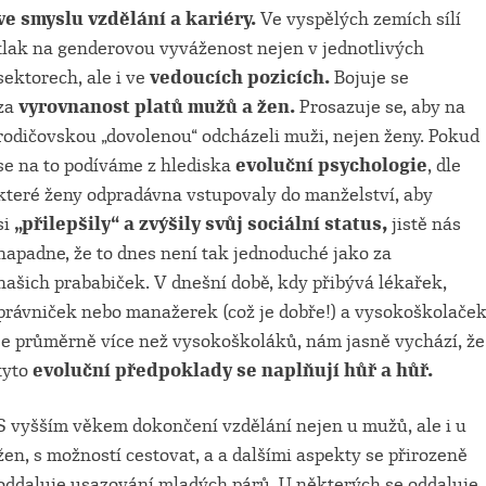
ve smyslu vzdělání a kariéry.
Ve vyspělých zemích sílí
tlak na genderovou vyváženost nejen v jednotlivých
sektorech, ale i ve
vedoucích pozicích.
Bojuje se
za
vyrovnanost platů mužů a žen.
Prosazuje se, aby na
rodičovskou „dovolenou“ odcházeli muži, nejen ženy. Pokud
se na to podíváme z hlediska
evoluční psychologie
, dle
které ženy odpradávna vstupovaly do manželství, aby
si
„přilepšily“ a zvýšily svůj sociální status,
jistě nás
napadne, že to dnes není tak jednoduché jako za
našich prababiček. V dnešní době, kdy přibývá lékařek,
právniček nebo manažerek (což je dobře!) a vysokoškolače
je průměrně více než vysokoškoláků, nám jasně vychází, že
tyto
evoluční předpoklady se naplňují hůř a hůř.
S vyšším věkem dokončení vzdělání nejen u mužů, ale i u
žen, s možností cestovat, a a dalšími aspekty se přirozeně
oddaluje usazování mladých párů. U některých se oddaluje