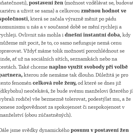
sňatečnosti),
postavení žen
(možnost vzdělávat se, budova
kariéru a uživit se sama) a celkovou
změnou hodnot ve
společnosti
, která se začala výrazně měnit po pádu
komunismu u nás a v současné době se mění rychleji a
rychleji. Ovlivnit nás mohla i
dnešní instantní doba
, kdy
můžeme mít pocit, že to, co samo nefunguje nemá cenu
opravovat. Vždyť máme tolik možností porozhlédnout se
jinde, ať už na sociálních sítích, seznamkách nebo na
cestách. Také chceme
naplno využít svobody při volbě
partnera,
kterou zde nemáme tak dlouho. Důležitá je pro
tento fenomén
celková role ženy,
od které se dnes již
(díkybohu) neočekává, že bude svému manželovi (kterého jí
vybrali rodiče) vše bezmezně tolerovat, podestýlat mu, a že
ponese zodpovědnost za spokojenost či nespokojenost v
manželství (obou zúčastněných).
Dále jsme svědky dynamického
posunu v postavení žen