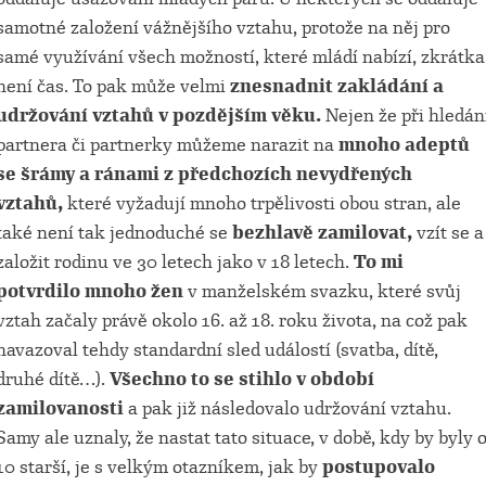
samotné založení vážnějšího vztahu, protože na něj pro
samé využívání všech možností, které mládí nabízí, zkrátka
není čas. To pak může velmi
znesnadnit zakládání a
udržování vztahů v pozdějším věku.
Nejen že při hledán
partnera či partnerky můžeme narazit na
mnoho adeptů
se šrámy a ránami z předchozích nevydřených
vztahů,
které vyžadují mnoho trpělivosti obou stran, ale
také není tak jednoduché se
bezhlavě zamilovat,
vzít se a
založit rodinu ve 30 letech jako v 18 letech.
To mi
potvrdilo mnoho žen
v manželském svazku, které svůj
vztah začaly právě okolo 16. až 18. roku života, na což pak
navazoval tehdy standardní sled událostí (svatba, dítě,
druhé dítě…).
Všechno to se stihlo v období
zamilovanosti
a pak již následovalo udržování vztahu.
Samy ale uznaly, že nastat tato situace, v době, kdy by byly 
10 starší, je s velkým otazníkem, jak by
postupovalo